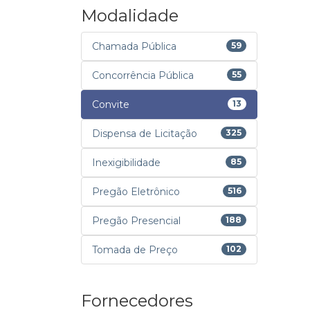
Modalidade
Chamada Pública
59
Concorrência Pública
55
Convite
13
Dispensa de Licitação
325
Inexigibilidade
85
Pregão Eletrônico
516
Pregão Presencial
188
Tomada de Preço
102
Fornecedores