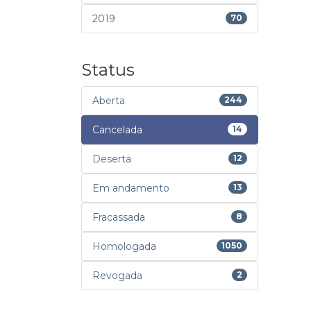
2019
70
Status
Aberta
244
Cancelada
14
Deserta
12
Em andamento
13
Fracassada
8
Homologada
1050
Revogada
2