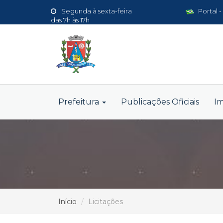
Segunda à sexta-feira
Portal -
das 7h às 17h
Prefeitura
Publicações Oficiais
I
Início
Licitações