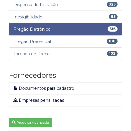
Dispensa de Licitação
325
Inexigibilidade
85
Pregão Eletrônico
516
Pregão Presencial
188
Tomada de Preço
102
Fornecedores
Documentos para cadastro
Empresas penalizadas
Pesquisa Avançada