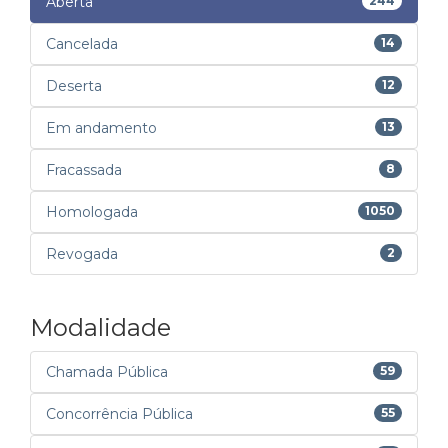
Aberta
244
Cancelada
14
Deserta
12
Em andamento
13
Fracassada
8
Homologada
1050
Revogada
2
Modalidade
Chamada Pública
59
Concorrência Pública
55