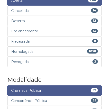
Aberta
244
Cancelada
14
Deserta
12
Em andamento
13
Fracassada
8
Homologada
1050
Revogada
2
Modalidade
Chamada Pública
59
Concorrência Pública
55