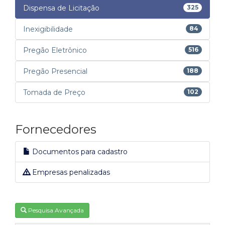
Dispensa de Licitação
325
Inexigibilidade
84
Pregão Eletrônico
516
Pregão Presencial
188
Tomada de Preço
102
Fornecedores
Documentos para cadastro
Empresas penalizadas
Pesquisa Avançada