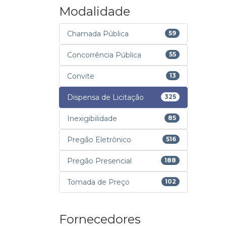
Modalidade
Chamada Pública
59
Concorrência Pública
55
Convite
13
Dispensa de Licitação
325
Inexigibilidade
85
Pregão Eletrônico
516
Pregão Presencial
188
Tomada de Preço
102
Fornecedores