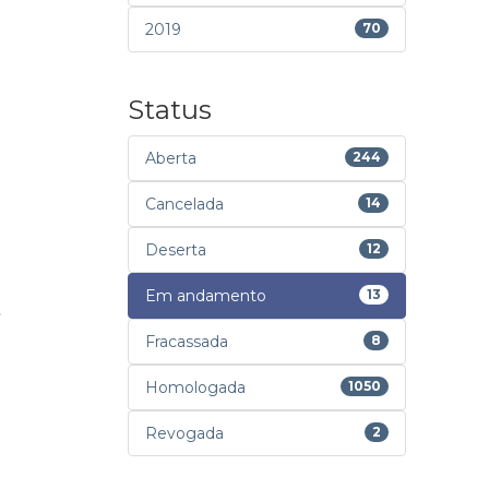
2019
70
Status
Aberta
244
Cancelada
14
Deserta
12
Em andamento
13
Fracassada
8
Homologada
1050
Revogada
2