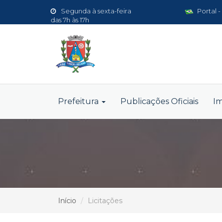
Segunda à sexta-feira
Portal -
das 7h às 17h
Prefeitura
Publicações Oficiais
I
Início
Licitações